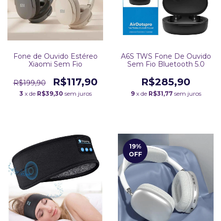
Fone de Ouvido Estéreo
A6S TWS Fone De Ouvido
Xiaomi Sem Fio
Sem Fio Bluetooth 5.0
R$117,90
R$285,90
R$199,90
3
x de
R$39,30
sem juros
9
x de
R$31,77
sem juros
19
%
OFF