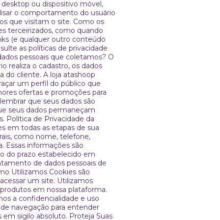
desktop ou dispositivo móvel,
alisar o comportamento do usuário
os que visitam o site. Como os
es terceirizados, como quando
nks (e qualquer outro conteúdo
lte as políticas de privacidade
 dados pessoais que coletamos? O
o realiza o cadastro, os dados
 do cliente. A loja atashoop
açar um perfil do público que
lhores ofertas e promoções para
 lembrar que seus dados são
 que seus dados permaneçam
 Política de Privacidade da
s em todas as etapas de sua
rais, como nome, telefone,
a. Essas informações são
ro do prazo estabelecido em
ratamento de dados pessoais de
omo Utilizamos Cookies são
cessar um site. Utilizamos
 produtos em nossa plataforma.
os a confidencialidade e uso
es de navegação para entender
 em sigilo absoluto. Proteja Suas