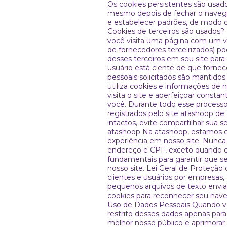
Os cookies persistentes são usad
mesmo depois de fechar o navegad
e estabelecer padrões, de modo q
Cookies de terceiros são usados?
você visita uma página com um ví
de fornecedores terceirizados) p
desses terceiros em seu site pa
usuário está ciente de que fornec
pessoais solicitados são mantidos
utiliza cookies e informações de 
visita o site e aperfeiçoar const
você. Durante todo esse process
registrados pelo site atashoop 
intactos, evite compartilhar sua
atashoop Na atashoop, estamos c
experiência em nosso site. Nunca
endereço e CPF, exceto quando es
fundamentais para garantir que 
nosso site. Lei Geral de Proteçã
clientes e usuários por empresas
pequenos arquivos de texto envia
cookies para reconhecer seu nave
Uso de Dados Pessoais Quando voc
restrito desses dados apenas par
melhor nosso público e aprimorar 