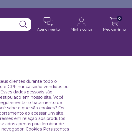
0
Atendimento
Minha conta
Meu carrinho
us clientes durante todo o
o e CPF nunca serão vendidos ou
. Esses dados pessoais são
estipulado em nosso site. Você
 regulamentar o tratamento de
ocê sabe o que são cookies? Os
portamento ao acessar um site.
eresses em relação aos produtos
 usados apenas para lembrar de
o navegador. Cookies Persistentes