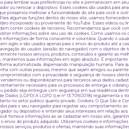
os para lembrar suas preferências no site e permanecem em seu 
or ou reiniciar o dispositivo. Esses cookies são usados para an
ue possamos melhorar a funcionalidade do site para você e outr
 Para algumas funções dentro do nosso site, usamos fornecedor
deo incorporado ou proveniente do YouTube. Esses vídeos ou li
odem conter cookies de terceiros. Recomendamos que você consu
ra obter informações sobre seu uso de cookies. Como usamos os
e informações de forma consciente e voluntária. Quando o usuári
 em sigilo e são usados apenas para o envio do produto até a casa
navegação do usuário (sessão do navegador) com o objetivo de tr
antemente nossos serviços, produtos, conteúdos e garantir as me
o, mantemos suas informações em sigilo absoluto. É importante
de forma automatizada, dispensando manipulação humana. Para
 senha com outras pessoas, mesmo que sejam amigos ou parentes.
omprometidos com a privacidade e segurança de nossos cliente
 vendemos ou disponibilizamos para terceiros seus dados cadast
tritamente necessário para os processos de entrega e cobranç
seu pedido seja entregue com segurança em sua residência dent
o de Dados (LGPD) A LGPD (Lei nº 13.709/2018) regulamenta o t
, tanto no setor público quanto privado. Cookies: O Que São e C
dos para o seu navegador para registrar seu comportamento ao a
gador ou dispositivo e entender seus interesses em relação aos
ê fornece informações ao se cadastrar em nosso site, garantim
a o envio do produto adquirido. Utilizamos cookies e informaçõ
nossos serviços, produtos e ofertas, mantendo suas informações