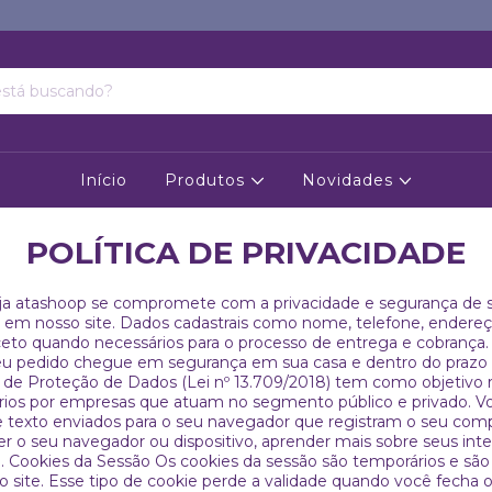
Início
Produtos
Novidades
POLÍTICA DE PRIVACIDADE
 atashoop se compromete com a privacidade e segurança de se
em nosso site. Dados cadastrais como nome, telefone, endereç
exceto quando necessários para o processo de entrega e cobrança
seu pedido chegue em segurança em sua casa e dentro do prazo 
l de Proteção de Dados (Lei nº 13.709/2018) tem como objetivo
ários por empresas que atuam no segmento público e privado. V
e texto enviados para o seu navegador que registram o seu com
er o seu navegador ou dispositivo, aprender mais sobre seus int
 Cookies da Sessão Os cookies da sessão são temporários e são
o site. Esse tipo de cookie perde a validade quando você fecha 