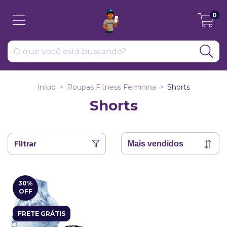
0
Início
>
Roupas Fitness Feminina
>
Shorts
Shorts
Filtrar
30
%
OFF
FRETE GRÁTIS