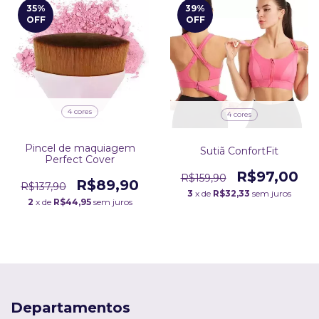
35
%
39
%
OFF
OFF
4 cores
4 cores
Pincel de maquiagem
Sutiã ConfortFit
Perfect Cover
R$97,00
R$159,90
R$89,90
R$137,90
3
x de
R$32,33
sem juros
2
x de
R$44,95
sem juros
Departamentos