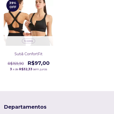
39
%
OFF
4 cores
Sutiã ConfortFit
R$97,00
R$159,90
3
x de
R$32,33
sem juros
Departamentos