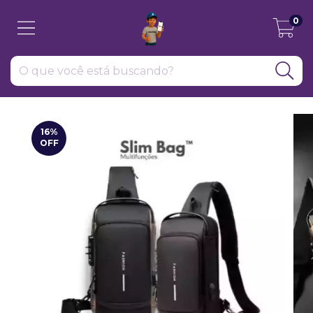
0
16
%
OFF