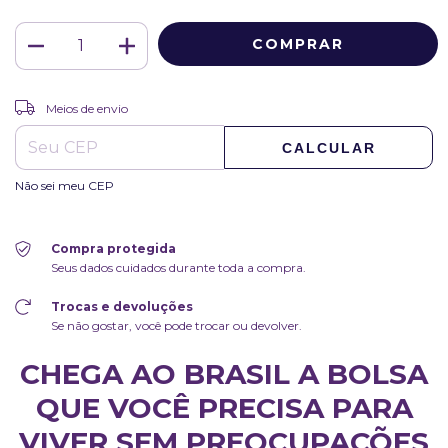
ALTERAR CEP
Entregas para o CEP:
Meios de envio
CALCULAR
Não sei meu CEP
Compra protegida
Seus dados cuidados durante toda a compra.
Trocas e devoluções
Se não gostar, você pode trocar ou devolver.
CHEGA AO BRASIL A BOLSA
QUE VOCÊ PRECISA PARA
VIVER SEM PREOCUPAÇÕES