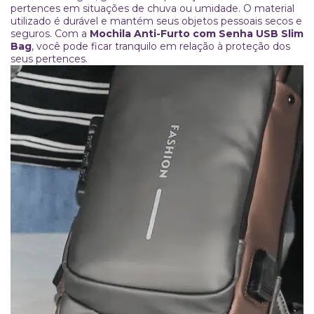
pertences em situações de chuva ou umidade. O material
utilizado é durável e mantém seus objetos pessoais secos e
seguros. Com a
Mochila Anti-Furto com Senha USB Slim
Bag
, você pode ficar tranquilo em relação à proteção dos
seus pertences.