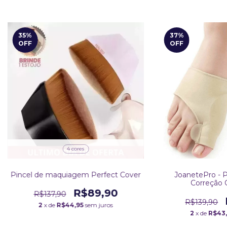
35
%
37
%
OFF
OFF
4 cores
Pincel de maquiagem Perfect Cover
JoanetePro - P
Correção 
R$89,90
R$137,90
R$139,90
2
x de
R$44,95
sem juros
2
x de
R$43