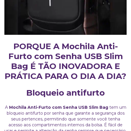
PORQUE A Mochila Anti-
Furto com Senha USB Slim
Bag
É TÃO
INOVADORA E
PRÁTICA PARA O DIA A DIA?
Bloqueio antifurto
A
Mochila Anti-Furto com Senha USB Slim Bag
tem um
bloqueio antifurto por senha que garante a segurança dos
seus pertences, permitindo que somente você tenha
acesso aos compartimentos internos da bolsa. É fácil de
usar e permite a alteração da senha sempre que necessário.