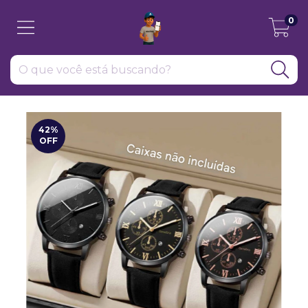
0
42
%
OFF