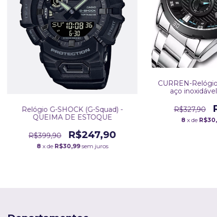
CURREN-Relógio 
aço inoxidáve
mascu
Relógio G-SHOCK (G-Squad) -
R$327,90
QUEIMA DE ESTOQUE
8
x de
R$30
R$247,90
R$399,90
8
x de
R$30,99
sem juros