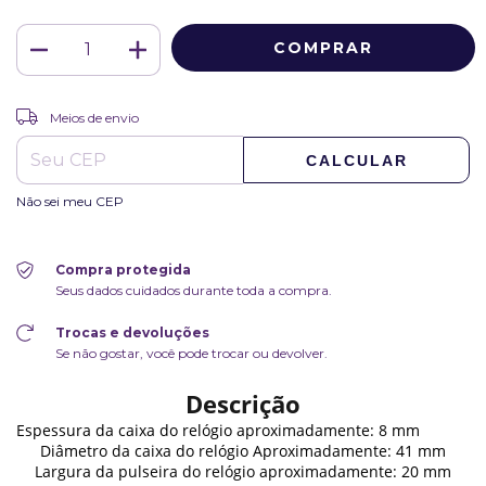
ALTERAR CEP
Entregas para o CEP:
Meios de envio
CALCULAR
Não sei meu CEP
Compra protegida
Seus dados cuidados durante toda a compra.
Trocas e devoluções
Se não gostar, você pode trocar ou devolver.
Descrição
Espessura da caixa do relógio aproximadamente: 8 mm
Diâmetro da caixa do relógio Aproximadamente: 41 mm
Largura da pulseira do relógio aproximadamente: 20 mm