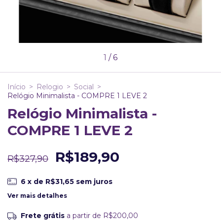
1
/
6
Início
>
Relogio
>
Social
>
Relógio Minimalista - COMPRE 1 LEVE 2
Relógio Minimalista -
COMPRE 1 LEVE 2
R$189,90
R$327,90
6
x de
R$31,65
sem juros
Ver mais detalhes
Frete grátis
a partir de
R$200,00