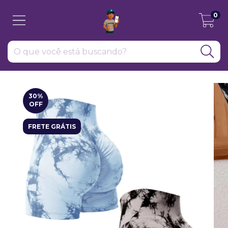
0
30
%
OFF
FRETE GRÁTIS